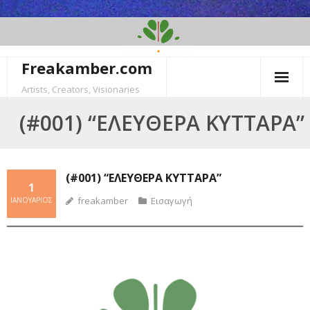
Skip
to
content
Freakamber.com
Artists, Creators, Visionaries
(#001) “ΕΛΕΎΘΕΡΑ ΚΎΤΤΑΡΑ”
(#001) “ΕΛΕΎΘΕΡΑ ΚΎΤΤΑΡΑ”
1
freakamber
Εισαγωγή
ΙΑΝΟΥΆΡΙΟΣ