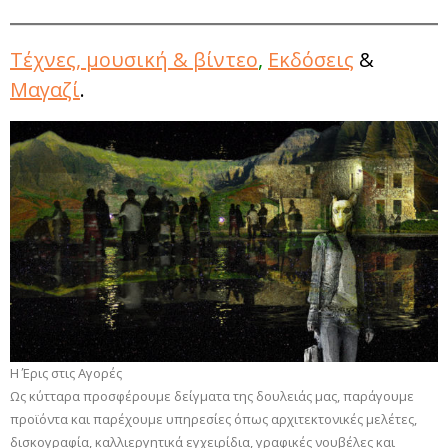
Τέχνες, μουσική & βίντεο
,
Εκδόσεις
&
Μαγαζί
.
H Έρις στις Αγορές
Ως κύτταρα προσφέρουμε δείγματα της δουλειάς μας, παράγουμε
προϊόντα και παρέχουμε υπηρεσίες όπως αρχιτεκτονικές μελέτες,
δισκογραφία, καλλιεργητικά εγχειρίδια, γραφικές νουβέλες και