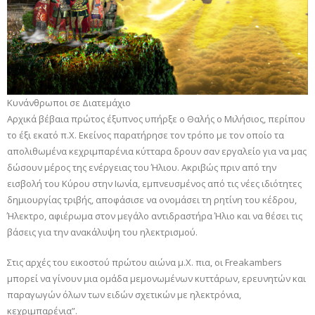
Κυνάνθρωποι σε Διατεμάχιο
Αρχικά βέβαια
πρώτος έξυπνος
υπήρξε ο
Θαλής ο Μιλήσιος, περίπου
το έξι εκατό π.Χ. Εκείνος παρατήρησε τον τρόπο με τον οποίο τα
απολιθωμένα κεχριμπαρένια κύτταρα δρουν σαν εργαλείο για να μας
δώσουν μέρος της ενέργειας του Ήλιου. Ακριβώς πριν από την
εισβολή του Κύρου στην Ιωνία, εμπνευσμένος από τις νέες ιδιότητες
δημιουργίας τριβής, αποφάσισε να ονομάσει τη ρητίνη του κέδρου,
Ήλεκτρο, αφιέρωμα στον μεγάλο αντιδραστήρα Ήλιο και να θέσει τις
βάσεις για την ανακάλυψη του ηλεκτρισμού.
Στις αρχές του εικοστού πρώτου αιώνα μ.Χ. πια, οι Freakambers
μπορεί να γίνουν μια ομάδα μεμονωμένων κυττάρων, ερευνητών και
παραγωγών όλων των ειδών σχετικών με ηλεκτρόνια,
κεχριμπαρένια”.