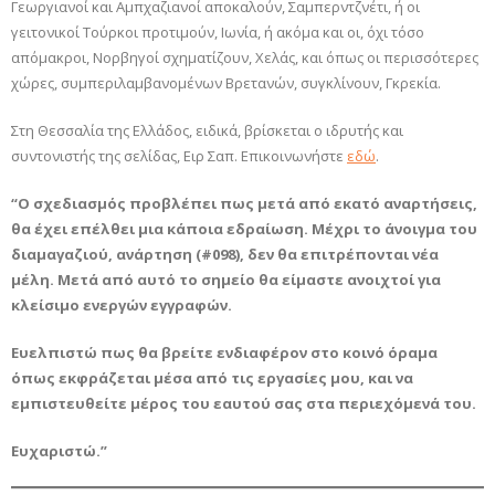
Γεωργιανοί και Αμπχαζιανοί αποκαλούν, Σαμπερντζνέτι, ή οι
γειτονικοί Τούρκοι προτιμούν, Ιωνία, ή ακόμα και οι, όχι τόσο
απόμακροι, Νορβηγοί σχηματίζουν, Χελάς, και όπως οι περισσότερες
χώρες, συμπεριλαμβανομένων Βρετανών, συγκλίνουν, Γκρεκία.
Στη Θεσσαλία της Ελλάδος, ειδικά, βρίσκεται ο ιδρυτής και
συντονιστής της σελίδας, Ειρ Σαπ. Επικοινωνήστε
εδώ
.
“Ο σχεδιασμός προβλέπει πως μετά από εκατό αναρτήσεις,
θα έχει επέλθει μια κάποια εδραίωση. Μέχρι το άνοιγμα του
διαμαγαζιού, ανάρτηση (#098), δεν θα επιτρέπονται νέα
μέλη. Μετά από αυτό το σημείο θα είμαστε ανοιχτοί για
κλείσιμο ενεργών εγγραφών.
Ευελπιστώ πως θα βρείτε ενδιαφέρον στο κοινό όραμα
όπως εκφράζεται μέσα από τις εργασίες μου, και να
εμπιστευθείτε μέρος του εαυτού σας στα περιεχόμενά του.
Ευχαριστώ.”