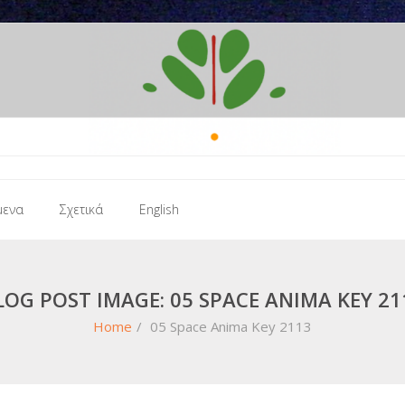
μενα
Σχετικά
English
LOG POST IMAGE: 05 SPACE ANIMA KEY 21
Home
/
05 Space Anima Key 2113