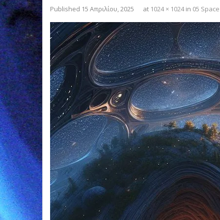
Published
15 Απριλίου, 2025
at
1024 × 1024
in
05 Space