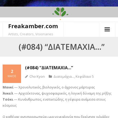
Skip
to
content
Freakamber.com
Artists, Creators, Visionaries
(#084) “ΔΙΑΤΕΜΆΧΙΑ…”
(#084) “ΔΙΑΤΕΜΆΧΙΑ…”
2
Cho Kyon
Διατεμάχια...
,
Κεφάλαιο 5
ΜΆΙΟΣ
Μανκί
— Χρονολυτικός, βιολογικός, ο άχρονος μάρτυρας
Άνκελ
— Αρχιτέκτονας, ψυχοσφαιρικός, η λογική δύναμη της ρήξης
Τσόκι
— Κυνάνθρωπος, ενστικτώδης, η γέφυρα ανάμεσα στους
κόσμους
Ο καθένας αντιπροσωπεύει μια γενεαλογία που ξεκίνησε χιλιάδες