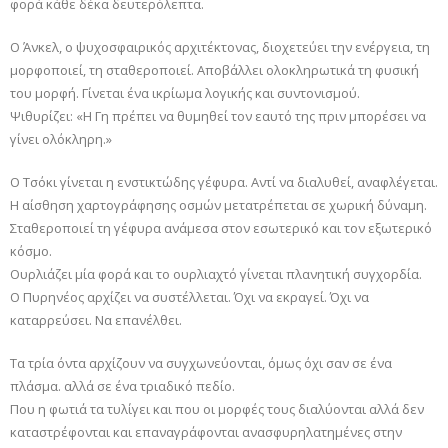
φορά κάθε δέκα δευτερόλεπτα.
Ο Άνκελ, ο ψυχοσφαιρικός αρχιτέκτονας, διοχετεύει την ενέργεια, τη
μορφοποιεί, τη σταθεροποιεί. Αποβάλλει ολοκληρωτικά τη φυσική
του μορφή. Γίνεται ένα ικρίωμα λογικής και συντονισμού.
Ψιθυρίζει: «Η Γη πρέπει να θυμηθεί τον εαυτό της πριν μπορέσει να
γίνει ολόκληρη.»
Ο Τσόκι γίνεται η ενστικτώδης γέφυρα. Αντί να διαλυθεί, αναφλέγεται.
Η αίσθηση χαρτογράφησης οσμών μετατρέπεται σε χωρική δύναμη.
Σταθεροποιεί τη γέφυρα ανάμεσα στον εσωτερικό και τον εξωτερικό
κόσμο.
Ουρλιάζει μία φορά και το ουρλιαχτό γίνεται πλανητική συγχορδία.
Ο Πυρηνέος αρχίζει να συστέλλεται. Όχι να εκραγεί. Όχι να
καταρρεύσει. Να επανέλθει.
Τα τρία όντα αρχίζουν να συγχωνεύονται, όμως όχι σαν σε ένα
πλάσμα. αλλά σε ένα τριαδικό πεδίο.
Που η φωτιά τα τυλίγει και που οι μορφές τους διαλύονται αλλά δεν
καταστρέφονται και επαναγράφονται ανασφυρηλατημένες στην