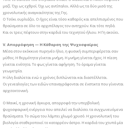
μαζί. Όχι ως εχθροί. Όχι ως αντίπαλοι. Αλλά ως τα δύο μισά της
χρονολυτικής αναγκαιότητας της Γης.
Ο Τσόκι ουρλιάζει. Ο ήχος είναι τόσο καθαρός και απελπισμένος που
θραύσματα σε όλο το αρχιπέλαγος τον αντηχούν. Και τότε πηδά.
Και οι τρεις πέφτουν στην καρδιά του τεχνητού ήλιου. Η Γη ακούει.
V. Απορρόφηση — Η Κάθαρση της Ψυχοσφαίρας
Μέσα στον εκόκκινο πυρηνέο ήλιο, η φυσική συμπεριφέρεται σαν
μύθος. Η θερμότητα γίνεται μνήμη. Η μνήμη γίνεται ήχος. Η πίεση
γίνεται ενότητα. Το φως γίνεται αφήγηση. Το όραμα γίνεται
γεωμετρία.
Η ύλη διαλύεται ενώ ο χρόνος διπλώνεται και διαστέλλεται.
Οι γενεαλογίες των ειδών επαναγράφονται σε ένστικτα που γίνονται
αρχιτεκτονική.
Ο Μανκί, η χρονική άγκυρα, απορροφά την υπερβολική
ψυχοσφαιρική ενέργεια που απειλεί να διαλύσει τα συγχωνευόμενα
θραύσματα. Το σώμα του λάμπει χλωμό χρυσό. Η χρονολυτική του
βιολογία σταθεροποιεί το καταρρέον άστρο. Η καρδιά του χτυπά μία