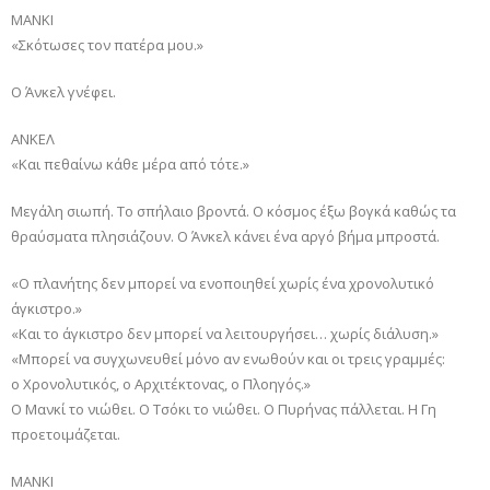
ΜΑΝΚΙ
«Σκότωσες τον πατέρα μου.»
Ο Άνκελ γνέφει.
ΑΝΚΕΛ
«Και πεθαίνω κάθε μέρα από τότε.»
Μεγάλη σιωπή. Το σπήλαιο βροντά. Ο κόσμος έξω βογκά καθώς τα
θραύσματα πλησιάζουν. Ο Άνκελ κάνει ένα αργό βήμα μπροστά.
«Ο πλανήτης δεν μπορεί να ενοποιηθεί χωρίς ένα χρονολυτικό
άγκιστρο.»
«Και το άγκιστρο δεν μπορεί να λειτουργήσει… χωρίς διάλυση.»
«Μπορεί να συγχωνευθεί μόνο αν ενωθούν και οι τρεις γραμμές:
ο Χρονολυτικός, ο Αρχιτέκτονας, ο Πλοηγός.»
Ο Μανκί το νιώθει. Ο Τσόκι το νιώθει. Ο Πυρήνας πάλλεται. Η Γη
προετοιμάζεται.
ΜΑΝΚΙ