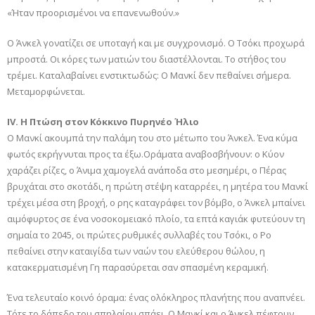
«Ήταν προορισμένοι να επανενωθούν.»
Ο Άνκελ γονατίζει σε υποταγή και με συγχρονισμό. Ο Τσόκι προχωρά
μπροστά. Οι κόρες των ματιών του διαστέλλονται. Το στήθος του
τρέμει. Καταλαβαίνει ενστικτωδώς: Ο Μανκί δεν πεθαίνει σήμερα.
Μεταμορφώνεται.
IV. Η Πτώση στον Κόκκινο Πυρηνέο Ήλιο
Ο Μανκί ακουμπά την παλάμη του στο μέτωπο του Άνκελ. Ένα κύμα
φωτός εκρήγνυται προς τα έξω.Οράματα αναβοσβήνουν: ο Κύον
χαράζει ρίζες, ο Άνιμα χαμογελά ανάποδα στο μεσημέρι, ο Πέρας
βρυχάται στο σκοτάδι, η πρώτη στέψη καταρρέει, η μητέρα του Μανκί
τρέχει μέσα στη βροχή, ο ρης καταγράφει τον βόμβο, ο Άνκελ μπαίνει
αιμόφυρτος σε ένα νοσοκομειακό πλοίο, τα επτά καγιάκ φυτεύουν τη
σημαία το 2045, οι πρώτες ρυθμικές συλλαβές του Τσόκι, ο Ρο
πεθαίνει στην καταιγίδα των ναών του ελεύθερου θώλου, η
κατακερματισμένη Γη παρασύρεται σαν σπασμένη κεραμική.
Ένα τελευταίο κοινό όραμα: ένας ολόκληρος πλανήτης που αναπνέει.
Τότε το δάπεδο του σπηλαίου σπάει. Ο Μανκί και ο Άνκελ πέφτουν