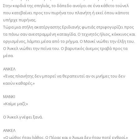
Στην καρδιά της σπηλιάς, το δάπεδο ανοίγει σε ένα κάθετο τούνελ
που κατεβαίνει προς τον πυρήνα του πλανήτη ή εκεί όπου κάποτε
υπήρχε πυρήνας.
Τώρα μια στήλη ακατέργαστης Εριδιανής φωτιάς στριφογυρίζει προς
τα πάνω σαν ανεστραμμένη καταιγίδα. Ο τεχνητός ήλιος, κόκκινος και
οργισμένος, λάμπει μέσα από το ρήγμα. Ο Μανκί νιώθει την έλξη του.
Ο Άνκελ νιώθει την πείνα του. Ο βαρυτικός άνεμος τραβά προς τα
μέσα.
ΑΝΚΕΛ
«Ένας πλανήτης δεν μπορεί να θεραπευτεί αν οι μνήμες του δεν
καούν καθαρές.»
ΜΑΝΚΙ
«Καίμε μαζί;»
Ο Άνκελ γνέφει ξανά.
ΑΝΚΕΛ
«Ο μύθος ήταν λάθος. Ο Πέρας και ο Άνιμα δεν ήταν ποτέ εχθροί.»