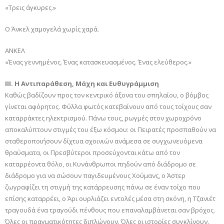
«Τρεις άγκυρες.»
Ο Άνκελ χαμογελά χωρίς χαρά.
ΑΝΚΕΛ
«Ένας γεννημένος. Ένας κατασκευασμένος. Ένας ελεύθερος.»
III. Η Αντιπαράθεση, Μάχη και Ευθυγράμμιση
Καθώς βαδίζουν προς τον κεντρικό άξονα του σπηλαίου, ο βόμβος
γίνεται αφόρητος. Φύλλα φωτός κατεβαίνουν από τους τοίχους σαν
καταρράκτες ηλεκτρισμού. Πάνω τους, ρωγμές στον χωροχρόνο
αποκαλύπτουν στιγμές του έξω κόσμου: οι Πειρατές προσπαθούν να
σταθεροποιήσουν δίχτυα σχοινιών ανάμεσα σε συγχωνευόμενα
θραύσματα, οι Πρεσβύτεροι προσεύχονται κάτω από τον
καταρρέοντα θόλο, οι Κυνάνθρωποι πηδούν από διάδρομο σε
διάδρομο για να σώσουν παγιδευμένους Χούμανς, ο Άστερ
ζωγραφίζει τη στιγμή της κατάρρευσης πάνω σε έναν τοίχο που
επίσης καταρρέει, ο Άρι ουρλιάζει εντολές μέσα στη σκόνη, η Τζανιέτ
τραγουδά ένα τραγούδι πένθους που επαναλαμβάνεται σαν βρόχος.
Όλες οι πραγματικότητες διπλώνουν. Όλες οι ιστορίες συγκλίνουν.