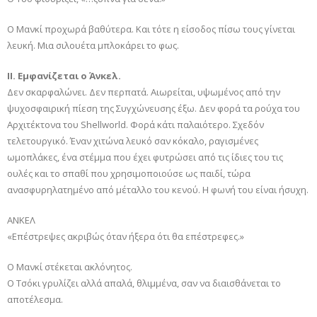
Ο Μανκί προχωρά βαθύτερα. Και τότε η είσοδος πίσω τους γίνεται
λευκή. Μια σιλουέτα μπλοκάρει το φως.
II. Εμφανίζεται ο Άνκελ.
Δεν σκαρφαλώνει. Δεν περπατά. Αιωρείται, υψωμένος από την
ψυχοσφαιρική πίεση της Συγχώνευσης έξω. Δεν φορά τα ρούχα του
Αρχιτέκτονα του Shellworld. Φορά κάτι παλαιότερο. Σχεδόν
τελετουργικό. Έναν χιτώνα λευκό σαν κόκαλο, ραγισμένες
ωμοπλάκες, ένα στέμμα που έχει φυτρώσει από τις ίδιες του τις
ουλές και το σπαθί που χρησιμοποιούσε ως παιδί, τώρα
ανασφυρηλατημένο από μέταλλο του κενού. Η φωνή του είναι ήσυχη.
ΑΝΚΕΛ
«Επέστρεψες ακριβώς όταν ήξερα ότι θα επέστρεφες.»
Ο Μανκί στέκεται ακλόνητος.
Ο Τσόκι γρυλίζει αλλά απαλά, θλιμμένα, σαν να διαισθάνεται το
αποτέλεσμα.