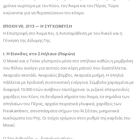
χρόνια νωρίτερα με τον Κύον, τον Άνιμα και τον Πέρας. Τώρα
ενώνονται για να θεραπεύσουν τον κόσμο.
ΕΠΟΧΗ VII, 2113 — Η ΣΥΓΧΩΝΕΥΣΗ
Η Επιστροφή στο Άνιμα Κει, η Αντιπαράθεση με τον Άνκελ και η
Γέννηση της Δίδυμης Γης.
I. Η Είσοδος στο Σπήλαιο (Παρών)
Ο Μανκί και ο Τσόκι γλιστρούν μέσα στο σπήλαιο καθώς η μεμβράνη
του θόλου ανοίγει για αυτούς σαν κόρη ματιού που διαστέλλεται.
Ακαριαίο σκοτάδι. Ακαριαίος βόμβος. Ακαριαία μνήμη. Η σπηλιά
πάλλεται με Εριδιανή συντονιστική ενέργεια. Σύμβολα χαραγμένα με
διαφορά 10.000 ετών ανάβουν ταυτόχρονα: οι ριζικοί σπειροειδείς
χαράξεις του Κύον, τα δενδρικά σήματα του Άνιμα, τα σημάδια των
σπηλαίων του Πέρας, αρχαία πειρατικά γλυφικά, χαράξεις των
Freakambers, αποσπάσματα στίχων του Άϊ Σέϊταν, μνημονικά
κυκλώματα του Ρης. Οι τοίχοι τρέμουν στον ρυθμό της καρδιάς του
Μανκί.
Ο Τσο ψιθυρίζει, «…ξυπνά για σένα.»