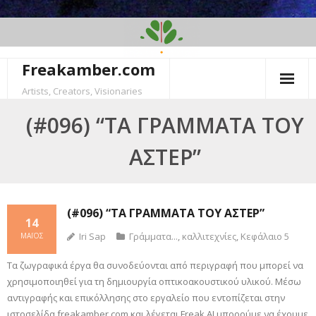
Skip
to
content
Freakamber.com
Artists, Creators, Visionaries
(#096) “ΤΑ ΓΡΆΜΜΑΤΑ ΤΟΥ
ΆΣΤΕΡ”
(#096) “ΤΑ ΓΡΆΜΜΑΤΑ ΤΟΥ ΆΣΤΕΡ”
14
Iri Sap
Γράμματα...
,
καλλιτεχνίες
,
Κεφάλαιο 5
ΜΆΙΟΣ
Τα ζωγραφικά έργα θα συνοδεύονται από περιγραφή που μπορεί να
χρησιμοποιηθεί για τη δημιουργία οπτικοακουστικού υλικού. Mέσω
αντιγραφής και επικόλλησης στο εργαλείο που εντοπίζεται στην
ιστοσελίδα freakamber.com και λέγεται Freak AI μπορούμε να έχουμε