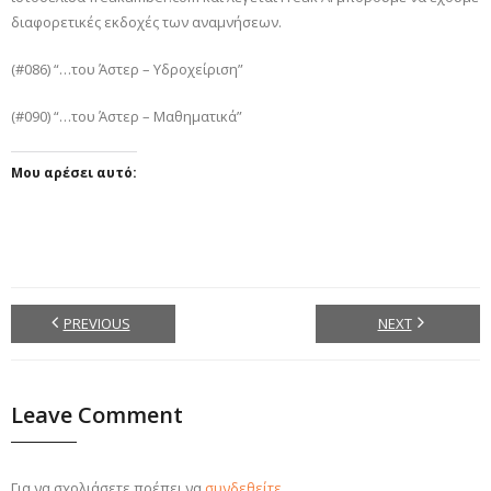
διαφορετικές εκδοχές των αναμνήσεων.
(#086) “…του Άστερ – Υδροχείριση”
(#090) “…του Άστερ – Μαθηματικά”
Μου αρέσει αυτό:
PREVIOUS
NEXT
Leave Comment
Για να σχολιάσετε πρέπει να
συνδεθείτε
.