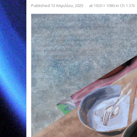
Published
13 Απριλίου, 2025
at
1920 × 1080
in
Ch 1 37ii