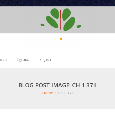
μενα
Σχετικά
English
BLOG POST IMAGE: CH 1 37II
Home
/
Ch 1 37ii