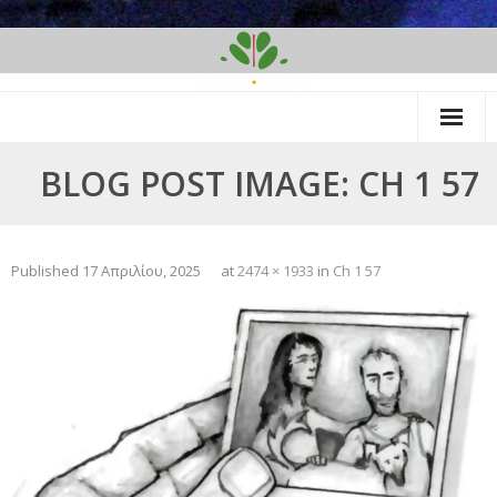
Skip
to
content
BLOG POST IMAGE: CH 1 57
Published
17 Απριλίου, 2025
at
2474 × 1933
in
Ch 1 57