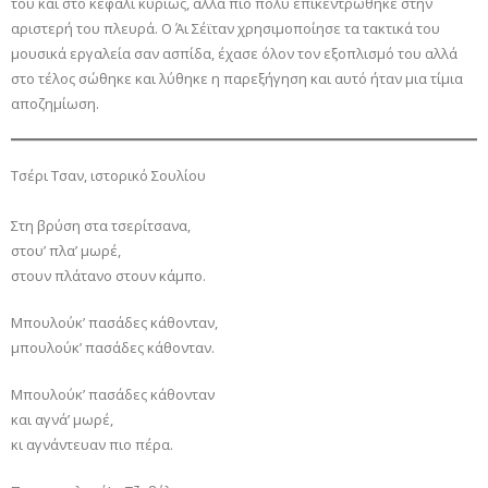
του και στο κεφάλι κυρίως, αλλά πιο πολύ επικεντρώθηκε στην
αριστερή του πλευρά. Ο Άι Σέϊταν χρησιμοποίησε τα τακτικά του
μουσικά εργαλεία σαν ασπίδα, έχασε όλον τον εξοπλισμό του αλλά
στο τέλος σώθηκε και λύθηκε η παρεξήγηση και αυτό ήταν μια τίμια
αποζημίωση.
Τσέρι Τσαν, ιστορικό Σουλίου
Στη βρύση στα τσερίτσανα,
στου’ πλα’ μωρέ,
στουν πλάτανο στουν κάμπο.
Μπουλούκ’ πασάδες κάθονταν,
μπουλούκ’ πασάδες κάθονταν.
Μπουλούκ’ πασάδες κάθονταν
και αγνά’ μωρέ,
κι αγνάντευαν πιο πέρα.