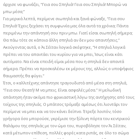
άρχισε να φωνάζει, “Γεια σου Σπηλιά! Γεια σου Σπηλιά! Μπορώ να
μπω μέσα;”
Για μερικά λεπτά, περίμενε σιωπηλά και ξανά φώναξε, “Γεια σου
Σπηλιά! Έχεις ξεχάσει τη συμφωνία μας όλα αυτά τα χρόνια; Πάντα
περιμένω την απάντησή σου πριν μπω. Γιατί είσαι σιωπηλή σήμερα;
Θα πάω τότε σε κάποια άλλη σπηλιά αν δεν μου απαντήσεις.”
Ακούγοντας αυτά, ο Άι Σέϊταν λογικά σκέφτηκε, “Η σπηλιά λογικά
πρέπει να του απαντάει του κυρίου για να μπει, Ίσως είναι κάτι
αυτόματο. Να είναι επειδή είμαι μέσα που η σπηλιά δεν απαντά
σήμερα. Πρέπει να προσκαλέσω εκ μέρους της, αλλιώς ο υποψήφιος
θαυμαστής θα φύγει.”
Έτσι, ο καλλιτέχνης απάντησε τραγουδιστά από μέσα στη σπηλιά,
“Γεια σου Θεατή! Μ να μπεις. Είναι ασφαλές μέσα.” Η μελωδική
απάντηση ήταν ακόμα πιο φρικιαστική λόγω της αντήχησης από τους
τοίχους της σπηλιάς. Ο μπάτσος τρόμαξε αμέσως ότι λιοντάρι τον
περίμενε να μπει και να τον κάνει δείπνο. Έτρεξε λοιπόν, τόσο
γρήγορα όσο μπορούσε, γκρέμισε την ξύλινη πόρτα του κεντρικού
θαλάμου της σπηλιάς με τον ώμο του, πυροβόλησε τον Άι Σέϊταν,
κατά μέτωπον επίθεση, πολλές φορές κατα ριπάς, σε όλο το σώμα