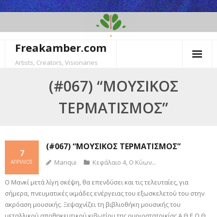
Skip
to
content
Freakamber.com
Artists, Creators, Visionaries
(#067) “ΜΟΥΣΙΚΌΣ
ΤΕΡΜΑΤΙΣΜΌΣ”
(#067) “ΜΟΥΣΙΚΌΣ ΤΕΡΜΑΤΙΣΜΌΣ”
7
Manqui
Κεφάλαιο 4
,
Ο Κύων...
ΑΠΡΊΛΙΟΣ
Ο Μανκί μετά λίγη σκέψη, θα επενδύσει και τις τελευταίες, για
σήμερα, πνευματικές ικμάδες ενέργειας του εξωσκελετού του στην
ακρόαση μουσικής. Ξεψαχνίζει τη βιβλιοθήκη μουσικής του
μεταλλικού αποθηκευτικού κιβωτίου της ομοιοστατοικίας Α.Θ.Ε.Ο.Θ