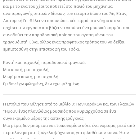
και με το ένα του χέρι τοποθετεί στο παλιό του μηχάνημα
αναπαραγωγής οπτικών δίσκων, τον τέταρτο δίσκο του Άϊς Έϊταν,
Διατομική Γη. Θέλει να προσδώσει νέο ειρμό στο νόημα και να
αρχίσει την εργασία και βάζει να ακούσει ένα μουσικό κομμάτι που
συνοδεύει την παραδοσιακή ποίηση του αγαπημένου του
τραγουδιστή. Είναι άλλος ένας προφητικός τρόπος του να δείξει
εμπιστοσύνη στην επιστροφή του Τσόκι.
Κοντή και παχουλή, παραδοσιακό τραγούδι
Μια κοντή, μια παχουλή,
Μωρ’ μια κοντή, μια παχουλή
Εμ δεν έχω φιλημένη, δεν έχω φιλημένη.
Η Σπηλιά που Μίλησε από το Βιβλίο 3: Των Κοράκων και των Γλαριών
“Ήμουν ένας πλανώδιος μουσικός που κυρίαρχούσα σε ένα
συγκεκριμένο μέρος της αστικής ζούγκλας.
Μια μέρα, δεν μπόρεσα να εξοικονομίσω ούτε ένα νόμισμα, μετά από
περιπλάνηση στη ζούγκλα ψάχνοντας για φιλοθέαμον κοινό. Ήταν