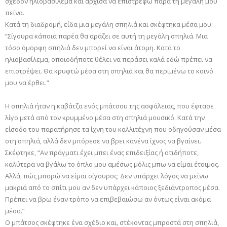
σχεδόν ηλιοβασίλεμα και άρχισα να επιστρέφω παρά τη μεγάλη μου
πείνα.
Κατά τη διαδρομή, είδα μια μεγάλη σπηλιά και σκέφτηκα μέσα μου:
“Σίγουρα κάποια παρέα θα αράζει σε αυτή τη μεγάλη σπηλιά. Μια
τόσο όμορφη σπηλιά δεν μπορεί να είναι άτομη. Κατά το
ηλιοβασίλεμα, οποιοδήποτε θέλει να περάσει καλά εδώ πρέπει να
επιστρέψει. Θα κρυφτώ μέσα στη σπηλιά και θα περιμένω το κοινό
μου να έρθει.”
Η σπηλιά ήταν η καβάτζα ενός μπάτσου της ασφάλειας, που έφτασε
λίγο μετά από τον κρυμμένο μέσα στη σπηλιά μουσικό. Κατά την
είσοδο του παρατήρησε τα ίχνη του καλλιτέχνη που οδηγούσαν μέσα
στη σπηλιά, αλλά δεν μπόρεσε να βρει κανένα ίχνος να βγαίνει.
Σκέφτηκε, “Αν πράγματι έχει μπει ένας επιδειξίας ή οτιδήποτε,
καλύτερα να βγάλω το όπλο μου αμέσως μόλις μπω να είμαι έτοιμος.
Αλλά, πώς μπορώ να είμαι σίγουρος; Δεν υπάρχει λόγος να μείνω
μακριά από το σπίτι μου αν δεν υπάρχει κάποιος ξεδιάντροπος μέσα.
Πρέπει να βρω έναν τρόπο να επιβεβαιώσω αν όντως είναι ακόμα
μέσα.”
Ο μπάτσος σκέφτηκε ένα σχέδιο και, στέκοντας μπροστά στη σπηλιά,