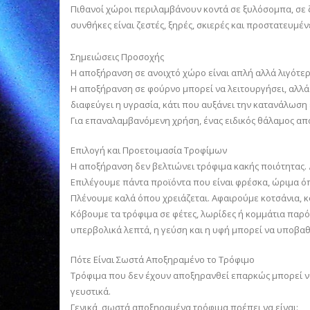
Πιθανοί χώροι περιλαμβάνουν κοντά σε ξυλόσομπα, σε ζ
συνθήκες είναι ζεστές, ξηρές, σκιερές και προστατευμέν
Σημειώσεις Προσοχής
Η αποξήρανση σε ανοιχτό χώρο είναι απλή αλλά λιγότερ
Η αποξήρανση σε φούρνο μπορεί να λειτουργήσει, αλλά
διαφεύγει η υγρασία, κάτι που αυξάνει την κατανάλωση 
Για επαναλαμβανόμενη χρήση, ένας ειδικός θάλαμος α
Επιλογή και Προετοιμασία Τροφίμων
Η αποξήρανση δεν βελτιώνει τρόφιμα κακής ποιότητας. 
Επιλέγουμε πάντα προϊόντα που είναι φρέσκα, ώριμα όπ
Πλένουμε καλά όπου χρειάζεται. Αφαιρούμε κοτσάνια, 
Κόβουμε τα τρόφιμα σε φέτες, λωρίδες ή κομμάτια παρ
υπερβολικά λεπτά, η γεύση και η υφή μπορεί να υποβαθ
Πότε Είναι Σωστά Αποξηραμένο το Τρόφιμο
Τρόφιμα που δεν έχουν αποξηρανθεί επαρκώς μπορεί ν
γευστικά.
Γενικά, σωστά αποξηραμένα τρόφιμα πρέπει να είναι: