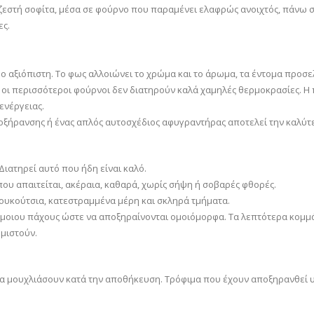
εστή σοφίτα, μέσα σε φούρνο που παραμένει ελαφρώς ανοιχτός, πάνω σε 
ες.
ο αξιόπιστη. Το φως αλλοιώνει το χρώμα και το άρωμα, τα έντομα προσε
 οι περισσότεροι φούρνοι δεν διατηρούν καλά χαμηλές θερμοκρασίες. Η
ενέργειας.
ποξήρανσης ή ένας απλός αυτοσχέδιος αφυγραντήρας αποτελεί την καλύ
Διατηρεί αυτό που ήδη είναι καλό.
ου απαιτείται, ακέραια, καθαρά, χωρίς σήψη ή σοβαρές φθορές.
κουκούτσια, κατεστραμμένα μέρη και σκληρά τμήματα.
όμοιου πάχους ώστε να αποξηραίνονται ομοιόμορφα. Τα λεπτότερα κομμά
μιστούν.
α μουχλιάσουν κατά την αποθήκευση. Τρόφιμα που έχουν αποξηρανθεί υ