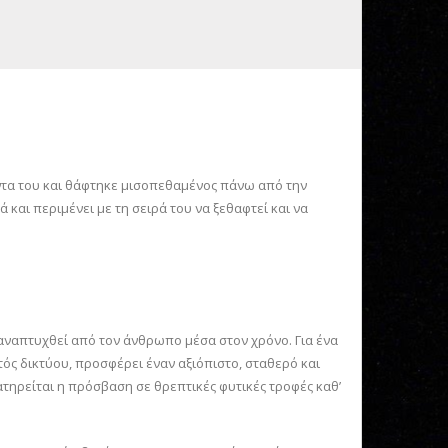
οντα του και θάφτηκε μισοπεθαμένος πάνω από την
 και περιμένει με τη σειρά του να ξεθαφτεί και να
αναπτυχθεί από τον άνθρωπο μέσα στον χρόνο. Για ένα
τός δικτύου, προσφέρει έναν αξιόπιστο, σταθερό και
τηρείται η πρόσβαση σε θρεπτικές φυτικές τροφές καθ’