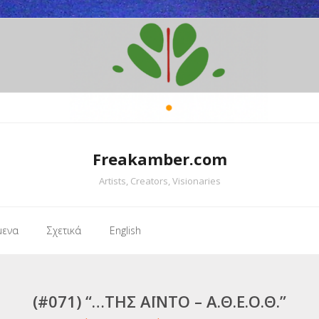
Freakamber.com
Artists, Creators, Visionaries
μενα
Σχετικά
English
(#071) “…ΤΗΣ ΆΪΝΤΟ – Α.Θ.Ε.Ο.Θ.”