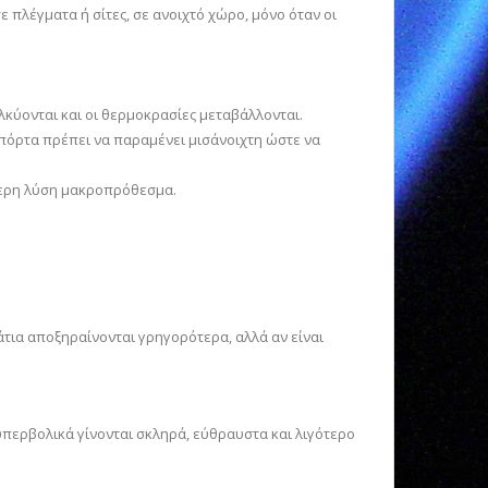
πλέγματα ή σίτες, σε ανοιχτό χώρο, μόνο όταν οι
λκύονται και οι θερμοκρασίες μεταβάλλονται.
 πόρτα πρέπει να παραμένει μισάνοιχτη ώστε να
τερη λύση μακροπρόθεσμα.
τια αποξηραίνονται γρηγορότερα, αλλά αν είναι
περβολικά γίνονται σκληρά, εύθραυστα και λιγότερο