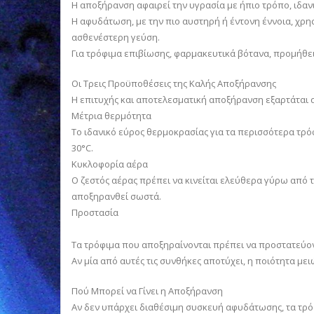
Η αποξήρανση αφαιρεί την υγρασία με ήπιο τρόπο, ιδαν
Η αφυδάτωση, με την πιο αυστηρή ή έντονη έννοια, χρ
ασθενέστερη γεύση.
Για τρόφιμα επιβίωσης, φαρμακευτικά βότανα, προμήθε
Οι Τρεις Προϋποθέσεις της Καλής Αποξήρανσης
Η επιτυχής και αποτελεσματική αποξήρανση εξαρτάται α
Μέτρια θερμότητα
Το ιδανικό εύρος θερμοκρασίας για τα περισσότερα τρ
30°C.
Κυκλοφορία αέρα
Ο ζεστός αέρας πρέπει να κινείται ελεύθερα γύρω από 
αποξηρανθεί σωστά.
Προστασία
Τα τρόφιμα που αποξηραίνονται πρέπει να προστατεύον
Αν μία από αυτές τις συνθήκες αποτύχει, η ποιότητα μει
Πού Μπορεί να Γίνει η Αποξήρανση
Αν δεν υπάρχει διαθέσιμη συσκευή αφυδάτωσης, τα τρ