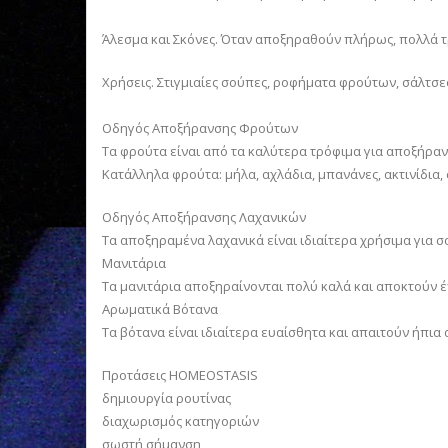
Άλεσμα και Σκόνες. Όταν αποξηραθούν πλήρως, πολλά τ
Χρήσεις. Στιγμιαίες σούπες, ροφήματα φρούτων, σάλτσε
Οδηγός Αποξήρανσης Φρούτων
Τα φρούτα είναι από τα καλύτερα τρόφιμα για αποξήρα
Κατάλληλα φρούτα: μήλα, αχλάδια, μπανάνες, ακτινίδια
Οδηγός Αποξήρανσης Λαχανικών
Τα αποξηραμένα λαχανικά είναι ιδιαίτερα χρήσιμα για σ
Μανιτάρια
Τα μανιτάρια αποξηραίνονται πολύ καλά και αποκτούν έ
Αρωματικά Βότανα
Τα βότανα είναι ιδιαίτερα ευαίσθητα και απαιτούν ήπια
Προτάσεις HOMEOSTASIS
δημιουργία ρουτίνας
διαχωρισμός κατηγοριών
σωστή σήμανση