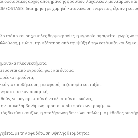
 και ουσιαστικές αρχές αποξήρανσης φρούτων, λαχανικών, μανιταριών κα
OMEOSTASIS: διατήρηση με χαμηλή κατανάλωση ενέργειας, έξυπνη και σ
λο τρόπο και σε χαμηλές θερμοκρασίες, η υγρασία αφαιρείται χωρίς να
ην αλλοίωση, μειώνει την εξάρτηση από την ψύξη ή την κατάψυξη και δημ
μαντικά πλεονεκτήματα:
τεύονται από υγρασία, φως και έντομα
 φρέσκα προϊόντα,
ικά για αποθήκευση, μεταφορά, πεζοπορία και ταξίδι,
νη και πιο ικανοποιητική,
ούν, να μαγειρευτούν ή να αλεστούν σε σκόνες,
ή την επαναλαμβανόμενη προετοιμασία φρέσκων τροφίμων.
εκτός δικτύου κουζίνα, η αποξήρανση δεν είναι απλώς μια μέθοδος συντήρ
γχέεται με την αφυδάτωση υψηλής θερμότητας.