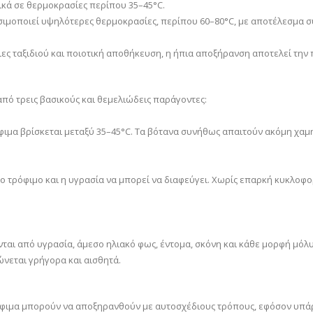
ικά σε θερμοκρασίες περίπου 35–45°C.
ησιμοποιεί υψηλότερες θερμοκρασίες, περίπου 60–80°C, με αποτέλεσμα 
ιες ταξιδιού και ποιοτική αποθήκευση, η ήπια αποξήρανση αποτελεί την
πό τρεις βασικούς και θεμελιώδεις παράγοντες:
όφιμα βρίσκεται μεταξύ 35–45°C. Τα βότανα συνήθως απαιτούν ακόμη χα
το τρόφιμο και η υγρασία να μπορεί να διαφεύγει. Χωρίς επαρκή κυκλοφο
ται από υγρασία, άμεσο ηλιακό φως, έντομα, σκόνη και κάθε μορφή μόλ
ώνεται γρήγορα και αισθητά.
όφιμα μπορούν να αποξηρανθούν με αυτοσχέδιους τρόπους, εφόσον υπάρ