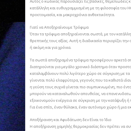
Αυτός ο κώδικας παρουσιάζει τις βασικές, θεμελιώδεις
κατάλληλη και ευθυγραμμισμένη με τη φιλοσοφία του H
προετοιμασία, και μακροχρόνια ανθεκτικότητα.
Γιατί να Αποξηραίνουμε Τρόφιμα
Όταν τα τρόφιμα αποξηραίνονται σωστά, με τον κατάλλη
θρεπτικής τους αξίας. Αυτή η διαδικασία περιορίζει τ
ή ακόμη και για χρόνια.
Τα σωστά αποξηραμένα τρόφιμα προσφέρουν αρκετά ση
διατηρούνται για μεγάλο χρονικό διάστημα όταν προστα
καταλαμβάνουν πολύ λιγότερο χώρο σε σύγκριση με τα
γίνονται πολύ ελαφρύτερα, γεγονός που τα καθιστά ιδαν
η γεύση τους συχνά γίνεται πιο συμπυκνωμένη, πιο έντο
μπορούν να καταναλωθούν απευθείας, να επανενυδατωθ
εξοικονομούν ενέργεια σε σύγκριση με την κατάψυξη 
Για ένα σπίτι, έναν θύλακα, έναν αυτόνομο χώρο ή μια 
Αποξήρανση και Αφυδάτωση δεν Είναι το Ίδιο
Η αποξήρανση χαμηλής θερμοκρασίας δεν πρέπει να συ