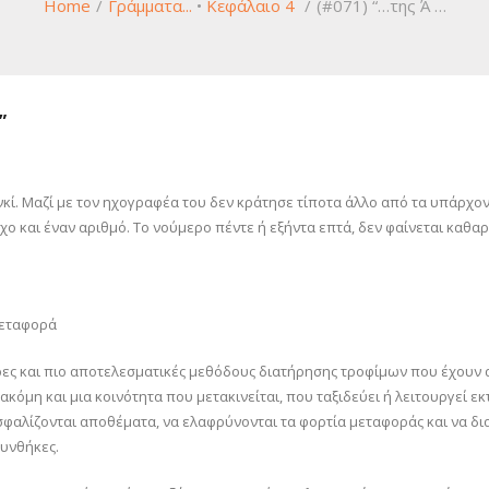
Home
/
Γράμματα...
•
Κεφάλαιο 4
/
(#071) “…της Ά …
”
Μανκί. Μαζί με τον ηχογραφέα του δεν κράτησε τίποτα άλλο από τα υπάρχ
 και έναν αριθμό. Το νούμερο πέντε ή εξήντα επτά, δεν φαίνεται καθαρά
Μεταφορά
ερες και πιο αποτελεσματικές μεθόδους διατήρησης τροφίμων που έχουν 
κόμη και μια κοινότητα που μετακινείται, που ταξιδεύει ή λειτουργεί εκ
σφαλίζονται αποθέματα, να ελαφρύνονται τα φορτία μεταφοράς και να δια
συνθήκες.