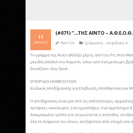
(#071) “…ΤΗΣ ΆΪΝΤΟ – Α.Θ.Ε.Ο.Θ.
11
Ree Cer
Γράμματα...
,
Κεφάλαιο 4
ΑΠΡΊΛΙΟΣ
Το γράμμα της Άϊντο αλλάζει χέρια, από του Ρις στον 
μεγάλη σπηλιά του Άνιμα Κι, κάτω από ένα μετέωρο βράχο
ξαναζήσει νέος ξανά.
ΕΓΧΕΙΡΙΔΙΟ HOMEOSTASIS
Κώδικας Αποξήρανσης για Επιβίωση, Αποθήκευση και 
Η αποξήρανση είναι μία από τις απλούστερες, αρχαιότ
αυτάρκες νοικοκυριό, ένα εργαστήριο, ένα αγρόκτημα ή α
δοκιμασμένο τρόπο για να μειώνεται η σπατάλη, να εξα
όλη τη διάρκεια του έτους, ανεξάρτητα από εποχές και 