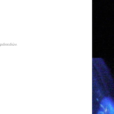
εριδοειδών.