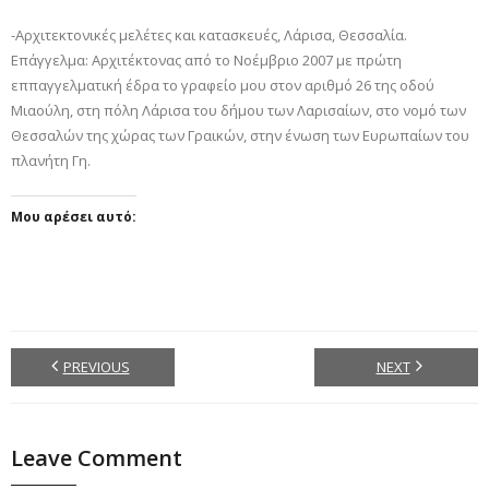
-Αρχιτεκτονικές μελέτες και κατασκευές, Λάρισα, Θεσσαλία.
Επάγγελμα: Αρχιτέκτονας από το Νοέμβριο 2007 με πρώτη
εππαγγελματική έδρα το γραφείο μου στον αριθμό 26 της οδού
Μιαούλη, στη πόλη Λάρισα του δήμου των Λαρισαίων, στο νομό των
Θεσσαλών της χώρας των Γραικών, στην ένωση των Ευρωπαίων του
πλανήτη Γη.
Μου αρέσει αυτό:
PREVIOUS
NEXT
Leave Comment