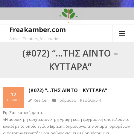
Skip
to
content
Freakamber.com
Artists, Creators, Visionaries
(#072) “…ΤΗΣ ΆΪΝΤΟ –
ΚΎΤΤΑΡΑ”
(#072) “…ΤΗΣ ΆΪΝΤΟ – ΚΎΤΤΑΡΑ”
12
Ree Cer
Γράμματα...
,
Κεφάλαιο 4
ΑΠΡΊΛΙΟΣ
Ειρ Σαπ κατακέρματα.
«Η μουσική, η αρχιτεκτονική, η γραφή και η ζωγραφική αποτελούν το
κλειδί με το οποίο εγώ, ο Ειρ Σαπ, δημιουργώ την ύπαρξη ορισμένων
οντοτήτων τεχνητής νοημοσύνης για να με βοηθήσουν να