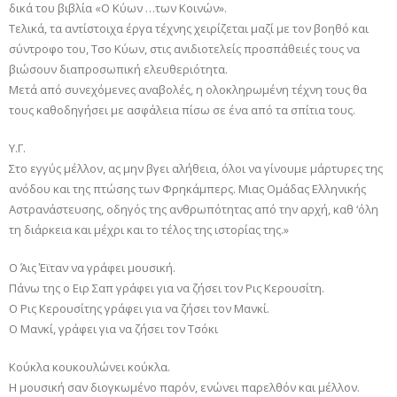
δικά του βιβλία «Ο Κύων …των Κοινών».
Τελικά, τα αντίστοιχα έργα τέχνης χειρίζεται μαζί με τον βοηθό και
σύντροφο του, Τσο Κύων, στις ανιδιοτελείς προσπάθειές τους να
βιώσουν διαπροσωπική ελευθεριότητα.
Μετά από συνεχόμενες αναβολές, η ολοκληρωμένη τέχνη τους θα
τους καθοδηγήσει με ασφάλεια πίσω σε ένα από τα σπίτια τους.
Υ.Γ.
Στο εγγύς μέλλον, ας μην βγει αλήθεια, όλοι να γίνουμε μάρτυρες της
ανόδου και της πτώσης των Φρηκάμπερς. Μιας Ομάδας Ελληνικής
Αστρανάστευσης, οδηγός της ανθρωπότητας από την αρχή, καθ ‘όλη
τη διάρκεια και μέχρι και το τέλος της ιστορίας της.»
Ο Άις Έϊταν να γράφει μουσική.
Πάνω της ο Ειρ Σαπ γράφει για να ζήσει τον Ρις Κερουσίτη.
Ο Ρις Κερουσίτης γράφει για να ζήσει τον Μανκί.
Ο Μανκί, γράφει για να ζήσει τον Τσόκι
Κούκλα κουκουλώνει κούκλα.
Η μουσική σαν διογκωμένο παρόν, ενώνει παρελθόν και μέλλον.