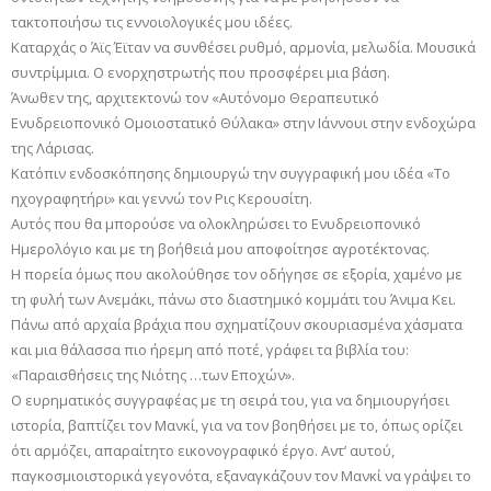
τακτοποιήσω τις εννοιολογικές μου ιδέες.
Καταρχάς ο Άϊς Έϊταν να συνθέσει ρυθμό, αρμονία, μελωδία. Μουσικά
συντρίμμια. Ο ενορχηστρωτής που προσφέρει μια βάση.
Άνωθεν της, αρχιτεκτονώ τον «Αυτόνομο Θεραπευτικό
Ενυδρειοπονικό Ομοιοστατικό Θύλακα» στην Ιάννουι στην ενδοχώρα
της Λάρισας.
Κατόπιν ενδοσκόπησης δημιουργώ την συγγραφική μου ιδέα «Το
ηχογραφητήρι» και γεννώ τον Ρις Κερουσίτη.
Αυτός που θα μπορούσε να ολοκληρώσει το Ενυδρειοπονικό
Ημερολόγιο και με τη βοήθειά μου αποφοίτησε αγροτέκτονας.
Η πορεία όμως που ακολούθησε τον οδήγησε σε εξορία, χαμένο με
τη φυλή των Ανεμάκι, πάνω στο διαστημικό κομμάτι του Άνιμα Κει.
Πάνω από αρχαία βράχια που σχηματίζουν σκουριασμένα χάσματα
και μια θάλασσα πιο ήρεμη από ποτέ, γράφει τα βιβλία του:
«Παραισθήσεις της Νιότης …των Εποχών».
Ο ευρηματικός συγγραφέας με τη σειρά του, για να δημιουργήσει
ιστορία, βαπτίζει τον Μανκί, για να τον βοηθήσει με το, όπως ορίζει
ότι αρμόζει, απαραίτητο εικονογραφικό έργο. Αντ’ αυτού,
παγκοσμιοιστορικά γεγονότα, εξαναγκάζουν τον Μανκί να γράψει το