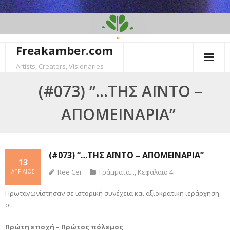
Skip
to
content
Freakamber.com
Artists, Creators, Visionaries
(#073) “…ΤΗΣ ΆΪΝΤΟ –
ΑΠΟΜΕΙΝΆΡΙΑ”
(#073) “…ΤΗΣ ΆΪΝΤΟ – ΑΠΟΜΕΙΝΆΡΙΑ”
13
Ree Cer
Γράμματα...
,
Κεφάλαιο 4
ΑΠΡΊΛΙΟΣ
Πρωταγωνίστησαν σε ιστορική συνέχεια και αξιοκρατική ιεράρχηση
οι:
Πρώτη εποχή – Πρώτος πόλεμος