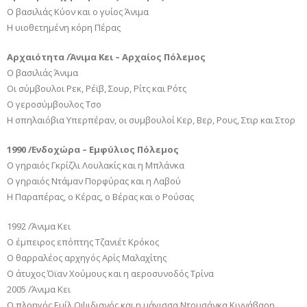
Ο βασιλιάς Κύον και ο γυίος Άνιμα
Η υιοθετημένη κόρη Πέρας
Αρχαιότητα /Άνιμα Κει – Αρχαίος Πόλεμος
Ο βασιλιάς Άνιμα
Οι σύμβουλοι Ρεκ, Ρέϊβ, Σουρ, Ρίτς και Ρότς
Ο γεροσύμβουλος Τσο
Η σπηλαιόβια Υπερπέραν, oι συμβουλοί Κερ, Βερ, Ρους, Στιρ και Στορ
1990 /Ενδοχώρα – Εμφύλιος Πόλεμος
Ο γηραιός Γκρίζλι Λουλακίς και η Μπλάνκα
Ο γηραιός Ντάμαν Πορφύρας και η Λαβού
Η Παραπέρας, ο Κέρας, o Βέρας και o Ρούσας
1992 /Άνιμα Κει
Ο έμπειρος επόπτης Τζανιέτ Κρόκος
Ο θαρραλέος αρχηγός Αρίς Μαλαχίτης
Ο άτυχος Όϊαν Χούμους και η αεροσυνοδός Τρίνα
2005 /Άνιμα Κει
Ο πλοηγός Εμίλ Οψιδιανός και η μάγισσα Ντουσάνκα Κιννάβαρη