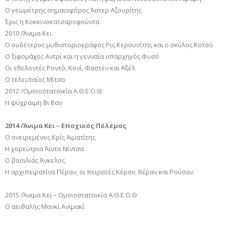
Ο γεωμέτρης σημαιοφόρος Άστερ Αζουρίτης
Έρις η Κοκκινοκατσαροφούντα
2010 /Άνιμα Κει
Ο ουδέτερος μυθιστοριογράφος Ρις Κερουσίτης και ο σκύλος Κοτσό
Ο ξιφομάχος Αντρί και η γενναία υπαρχηγός Φυσό
Οι εθελοντές Ροντό, Κονί, Φαστέν και Αξέλ
Ο τελευταίος Μίτσο
2012 /Ομοιοστατοικία Α.Θ.Ε.Ο.Θ.
Η ψύχραιμη Βι Βαν
2014 /Άνιμα Κει – Εποχικός Πόλεμος
Ο ονειρεμένος Κρίς Αιματίτης
Η χορεύτρια Άϊντο Νίντσα
Ο βασιλιάς Άνκελος
Η αρχιπειρατίνα Πέραν, οι πειρατές Κέραν, Βέραν και Ρούσαν
2015 /Άνιμα Κει – Ομοιοστατοικία Α.Θ.Ε.Ο.Θ
Ο αειθαλής Μανκί Ανιμακί