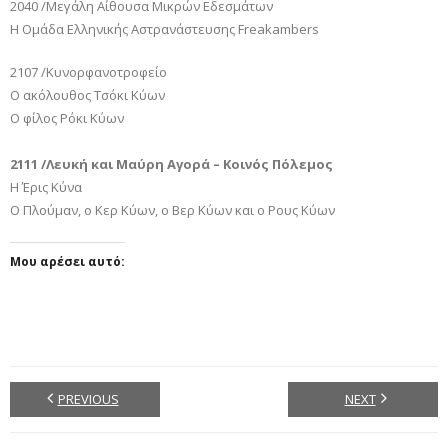
2040 /Μεγάλη Αίθουσα Μικρών Εδεσμάτων
Η Ομάδα Ελληνικής Αστρανάστευσης Freakambers
2107 /Κυνορφανοτροφείο
Ο ακόλουθος Τσόκι Κύων
Ο φίλος Ρόκι Κύων
2111 /Λευκή και Μαύρη Αγορά – Κοινός Πόλεμος
Η Έρις Κύνα
Ο Πλούμαν, o Κερ Κύων, o Βερ Κύων και o Ρους Κύων
Μου αρέσει αυτό:
PREVIOUS
NEXT