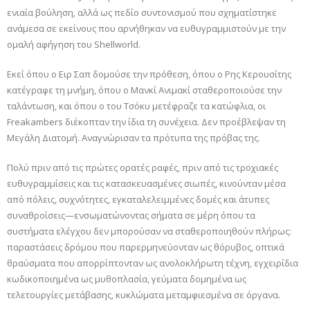
ενιαία βούληση, αλλά ως πεδίο συντονισμού που σχηματίστηκε
ανάμεσα σε εκείνους που αρνήθηκαν να ευθυγραμμιστούν με την
ομαλή αφήγηση του Shellworld.
Εκεί όπου ο Ειρ Σαπ δομούσε την πρόθεση, όπου ο Ρης Κερουσίτης
κατέγραφε τη μνήμη, όπου ο Μανκί Ανιμακί σταθεροποιούσε την
ταλάντωση, και όπου ο του Τσόκυ μετέφραζε τα κατώφλια, οι
Freakambers διέκοπταν την ίδια τη συνέχεια. Δεν προέβλεψαν τη
Μεγάλη Διατομή. Αναγνώρισαν τα πρότυπα της πρόβας της.
Πολύ πριν από τις πρώτες ορατές ραφές, πριν από τις τροχιακές
ευθυγραμμίσεις και τις κατασκευασμένες σιωπές, κινούνταν μέσα
από πόλεις, συχνότητες, εγκαταλελειμμένες δομές και άτυπες
συναθροίσεις—ενσωματώνοντας σήματα σε μέρη όπου τα
συστήματα ελέγχου δεν μπορούσαν να σταθεροποιηθούν πλήρως:
παραστάσεις δρόμου που παρερμηνεύονταν ως θόρυβος, οπτικά
θραύσματα που απορρίπτονταν ως ανολοκλήρωτη τέχνη, εγχειρίδια
κωδικοποιημένα ως μυθοπλασία, γεύματα δομημένα ως
τελετουργίες μετάβασης, κυκλώματα μεταμφιεσμένα σε όργανα.