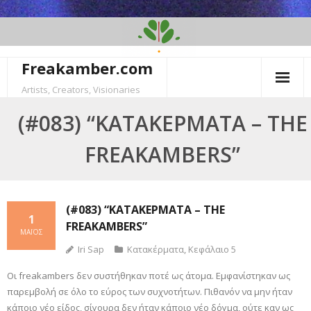
Skip
to
content
Freakamber.com
Artists, Creators, Visionaries
(#083) “ΚΑΤΑΚΈΡΜΑΤΑ – THE
FREAKAMBERS”
(#083) “ΚΑΤΑΚΈΡΜΑΤΑ – THE
1
FREAKAMBERS”
ΜΆΙΟΣ
Iri Sap
Κατακέρματα
,
Κεφάλαιο 5
Οι freakambers δεν συστήθηκαν ποτέ ως άτομα. Εμφανίστηκαν ως
παρεμβολή σε όλο το εύρος των συχνοτήτων. Πιθανόν να μην ήταν
κάποιο νέο είδος, σίγουρα δεν ήταν κάποιο νέο δόγμα, ούτε καν ως