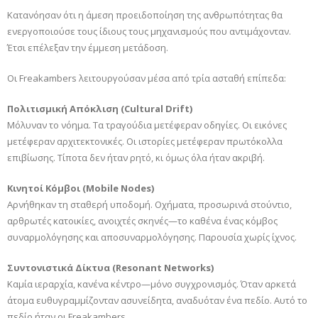
Κατανόησαν ότι η άμεση προειδοποίηση της ανθρωπότητας θα
ενεργοποιούσε τους ίδιους τους μηχανισμούς που αντιμάχονταν.
Έτσι επέλεξαν την έμμεση μετάδοση.
Οι Freakambers λειτουργούσαν μέσα από τρία ασταθή επίπεδα:
Πολιτισμική Απόκλιση (Cultural Drift)
Μόλυναν το νόημα. Τα τραγούδια μετέφεραν οδηγίες. Οι εικόνες
μετέφεραν αρχιτεκτονικές. Οι ιστορίες μετέφεραν πρωτόκολλα
επιβίωσης. Τίποτα δεν ήταν ρητό, κι όμως όλα ήταν ακριβή.
Κινητοί Κόμβοι (Mobile Nodes)
Αρνήθηκαν τη σταθερή υποδομή. Οχήματα, προσωρινά στούντιο,
αρθρωτές κατοικίες, ανοιχτές σκηνές—το καθένα ένας κόμβος
συναρμολόγησης και αποσυναρμολόγησης. Παρουσία χωρίς ίχνος.
Συντονιστικά Δίκτυα (Resonant Networks)
Καμία ιεραρχία, κανένα κέντρο—μόνο συγχρονισμός. Όταν αρκετά
άτομα ευθυγραμμίζονταν ασυνείδητα, αναδυόταν ένα πεδίο. Αυτό το
πεδίο ήταν οι Freakambers.