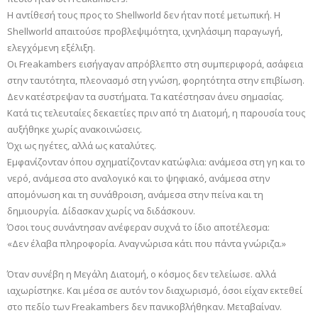
Η αντίθεσή τους προς το Shellworld δεν ήταν ποτέ μετωπική. Η
Shellworld απαιτούσε προβλεψιμότητα, ιχνηλάσιμη παραγωγή,
ελεγχόμενη εξέλιξη.
Οι Freakambers εισήγαγαν απρόβλεπτο στη συμπεριφορά, ασάφεια
στην ταυτότητα, πλεονασμό στη γνώση, φορητότητα στην επιβίωση.
Δεν κατέστρεψαν τα συστήματα. Τα κατέστησαν άνευ σημασίας.
Κατά τις τελευταίες δεκαετίες πριν από τη Διατομή, η παρουσία τους
αυξήθηκε χωρίς ανακοινώσεις.
Όχι ως ηγέτες, αλλά ως καταλύτες.
Εμφανίζονταν όπου σχηματίζονταν κατώφλια: ανάμεσα στη γη και το
νερό, ανάμεσα στο αναλογικό και το ψηφιακό, ανάμεσα στην
απομόνωση και τη συνάθροιση, ανάμεσα στην πείνα και τη
δημιουργία. Δίδασκαν χωρίς να διδάσκουν.
Όσοι τους συνάντησαν ανέφεραν συχνά το ίδιο αποτέλεσμα:
«Δεν έλαβα πληροφορία. Αναγνώρισα κάτι που πάντα γνώριζα.»
Όταν συνέβη η Μεγάλη Διατομή, ο κόσμος δεν τελείωσε. αλλά
ιαχωρίστηκε. Και μέσα σε αυτόν τον διαχωρισμό, όσοι είχαν εκτεθεί
στο πεδίο των Freakambers δεν πανικοβλήθηκαν. Μεταβαίναν.