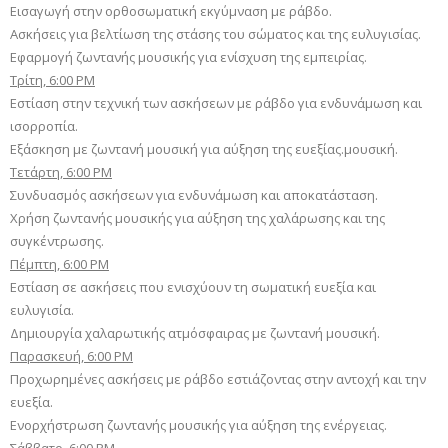
Εισαγωγή στην ορθοσωματική εκγύμναση με ράβδο.
Ασκήσεις για βελτίωση της στάσης του σώματος και της ευλυγισίας.
Εφαρμογή ζωντανής μουσικής για ενίσχυση της εμπειρίας.
Τρίτη, 6:00 PM
Εστίαση στην τεχνική των ασκήσεων με ράβδο για ενδυνάμωση και
ισορροπία.
Εξάσκηση με ζωντανή μουσική για αύξηση της ευεξίας.μουσική.
Τετάρτη, 6:00 PM
Συνδυασμός ασκήσεων για ενδυνάμωση και αποκατάσταση.
Χρήση ζωντανής μουσικής για αύξηση της χαλάρωσης και της
συγκέντρωσης.
Πέμπτη, 6:00 PM
Εστίαση σε ασκήσεις που ενισχύουν τη σωματική ευεξία και
ευλυγισία.
Δημιουργία χαλαρωτικής ατμόσφαιρας με ζωντανή μουσική.
Παρασκευή, 6:00 PM
Προχωρημένες ασκήσεις με ράβδο εστιάζοντας στην αντοχή και την
ευεξία.
Ενορχήστρωση ζωντανής μουσικής για αύξηση της ενέργειας.
Σάββατο, 6:00 PM