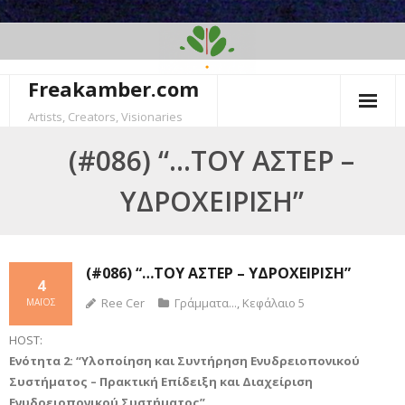
Skip
to
content
Freakamber.com
Artists, Creators, Visionaries
(#086) “…ΤΟΥ ΆΣΤΕΡ –
ΥΔΡΟΧΕΊΡΙΣΗ”
(#086) “…ΤΟΥ ΆΣΤΕΡ – ΥΔΡΟΧΕΊΡΙΣΗ”
4
Ree Cer
Γράμματα...
,
Κεφάλαιο 5
ΜΆΙΟΣ
HOST:
Ενότητα 2: “Υλοποίηση και Συντήρηση Ενυδρειοπονικού
Συστήματος – Πρακτική Επίδειξη και Διαχείριση
Ενυδρειοπονικού Συστήματος”