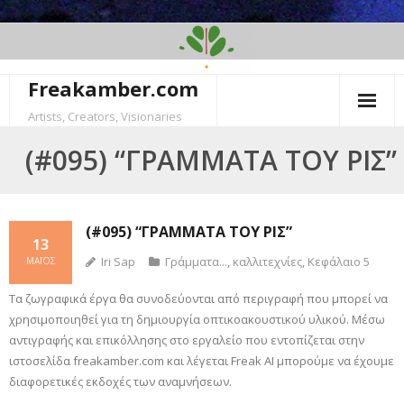
Skip
to
content
Freakamber.com
Artists, Creators, Visionaries
(#095) “ΓΡΆΜΜΑΤΑ ΤΟΥ ΡΙΣ”
(#095) “ΓΡΆΜΜΑΤΑ ΤΟΥ ΡΙΣ”
13
Iri Sap
Γράμματα...
,
καλλιτεχνίες
,
Κεφάλαιο 5
ΜΆΙΟΣ
Τα ζωγραφικά έργα θα συνοδεύονται από περιγραφή που μπορεί να
χρησιμοποιηθεί για τη δημιουργία οπτικοακουστικού υλικού. Mέσω
αντιγραφής και επικόλλησης στο εργαλείο που εντοπίζεται στην
ιστοσελίδα freakamber.com και λέγεται Freak AI μπορούμε να έχουμε
διαφορετικές εκδοχές των αναμνήσεων.