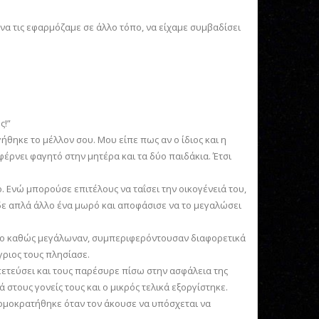
α τις εφαρμόζαμε σε άλλο τόπο, να είχαμε συμβαδίσει
ς!”
ήθηκε το μέλλον σου. Μου είπε πως αν ο ίδιος και η
φέρνει φαγητό στην μητέρα και τα δύο παιδάκια. Έτσι
. Ενώ μπορούσε επιτέλους να ταΐσει την οικογένειά του,
ίδε απλά άλλο ένα μωρό και αποφάσισε να το μεγαλώσει
στόσο καθώς μεγάλωναν, συμπεριφερόντουσαν διαφορετικά
γριος τους πλησίασε.
απετεύσει και τους παρέσυρε πίσω στην ασφάλεια της
στους γονείς τους και ο μικρός τελικά εξοργίστηκε.
τρομοκρατήθηκε όταν τον άκουσε να υπόσχεται να