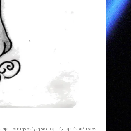
νιώσαμε ποτέ την ανάγκη να συμμετέχουμε ένοπλα στον