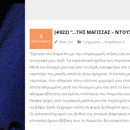
(#022) “…ΤΗΣ ΜΆΓΙΣΣΑΣ – ΝΤΟ
3
Ree Cer
Γράμματα...
,
Κεφάλαιο 2
ΦΕΒΡΟΥΆΡΙΟΣ
“Έφτασα στο Άνιμα Κει με την υπερκωμική πτήση ενός κ
σύντροφό μου, Εμίλ. Τα σαρκαστικά σχόλια των περαστ
Μετά τον διωγμό μου και από τον Εμίλ, καταφεύγω στο 
ταμπούρι της μικρής σπηλιάς ήταν αμήχανο. Η ένταση 
ταμπούρι, που οδήγησε στον επίπονο χωρισμό μου επαν
Απελευθερωμένη μετά του διωγμού μου και από τα δύο
αδιαμφισβήτητης για εμένα, οντότητας του Άνιμα Κει κ
Έκοψα τρίχες από τα μακριά μαλλιά μου και περίτεχνα τ
να βάψει ξανά, έγχρωμο τούτη τη φορά, ξεπλυμένο φως
Οι αντικατοπτρισμοί του βυθού της σπηλιάς βάφτηκαν 
γέννησης ήμουν βέβαιη πως το Άνιμα Κει θα εισακούσει 