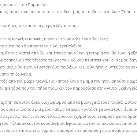
υς πειρατές του Παραπέρα.
ς έπρεπε να υπερασπιστεί τις ιδέες μας με τη βία των όπλων. Έπρεπε ν
ωτήρες μας και τα περίεργα λόγια τους.
τους Μανκί; Ο Μανκίς, η Μανκί, το Μανκί! Πλάκα δεν έχει;”
τε αυτό που θα πρέπει να είναι έχει πλάκα!”
, θα ονομαστεί από δω και έπειτα Μανκί και η ιστορία του θα είναι η εξή
ύ τσακαλιού στο τέταρτο τεύχος του ινδικού πεντάτευχου, ο Ρις μου διηγ
τί μόλις θα είχαν γεννήσει δύο παιδάκια. Ο Ρις θα ήταν ο υπεύθυνος να 
 από τη ζούγκλα.
κτός από τον μικρό Μανκί. Για κάποιο λόγο η μαμά του ήταν απούσα καιρό
ήθηκε τόσο που τον πήρε πίσω και τον παρουσίασε στην Άϊντο. Εκείνη ε
δια αγάπη σε αυτόν άνευ διαχωρισμού από τα βιολογικά τους παιδιά. Ω
υς φύσεις, ώσπου μια μέρα καθώς έπαιζαν κοντά στη φωλιά τους, ένας ά
 λέγοντας πως οι άγριοι είναι φυσικοί εχθροί τους, ετοιμάστηκε να δρ
α του. Γέλασαν και τον κορόιδεψαν. Έφτασαν να τον ταπεινώσουν μπροστά 
τώτερος σε τίποτα, είτε θάρρος, ομορφιά είτε μόρφωση ή εξυπνάδα και 