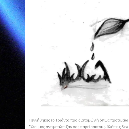
Γεννήθηκες το Τριάντα προ διατομών ή όπως προτιμάω να
Όλοι μας αντιμετώπιζαν σας παρείσακτους. Βλέπεις δεν