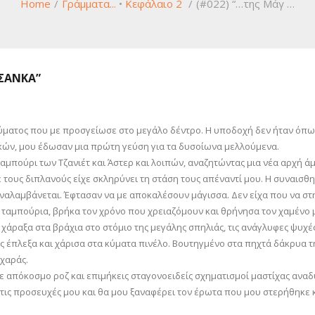
Home
/
Γράμματα...
•
Κεφάλαιο 2
/
(#022) “…της Μάγ …
ΥΣΆΝΚΑ”
ύματος που με προσγείωσε στο μεγάλο δέντρο. Η υποδοχή δεν ήταν όπως 
ικών, μου έδωσαν μια πρώτη γεύση για τα δυσοίωνα μελλούμενα.
ταμπούρι των Τζανιέτ και Άστερ και λοιπών, αναζητώντας μια νέα αρχή ά
με τους διπλανούς είχε σκληρύνει τη στάση τους απέναντί μου. Η συνα
αλαμβάνεται. Έφτασαν να με αποκαλέσουν μάγισσα. Δεν είχα που να στη
 ταμπούρια, βρήκα τον χρόνο που χρειαζόμουν και θρήνησα τον χαμένο
αι χάραξα στα βράχια στο στόμιο της μεγάλης σπηλιάς, τις ανάγλυφες 
ις έπλεξα και χάρισα στα κύματα πινέλο. Βουτηγμένο στα πηχτά δάκρυα 
 χαράς.
σε απόκοσμο ροζ και επιμήκεις σταγονοειδείς σχηματισμοί μαστίχας ανα
τις προσευχές μου και θα μου ξαναφέρει τον έρωτα που μου στερήθηκε κα