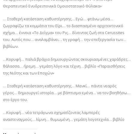
Θεραπευτικό Ενυδρειπονικά Ομοιοστατοικό Θύλακα»
… Σταθερή κατάσταση καθυστέρησης… Εγώ… φτάνω μέσα…
ζωγραφίζω τα κομμάτια του Είρι… το διασπασμένο αρχιτεκτονικό
σχήμα… έννοια «Το Δείγμα» του Ρις… δίνοντας ζωή στα Cerussites
του. Αυτός που… αναλαμβάνει… τη γραφή… την επεξεργασία των…
βιβλίων.
…Κορυφή… παλιά βράχια δημιουργώντας σκουριασμένες χαράδρες…
θάλασσα… ήρεμη… γεμάτη λόγο και τέχνη… βιβλίο «Παραισθήσεις
της Νιότης και των Εποχών»
… Σταθερή κατάσταση καθυστέρησης… Μανκί… πάντα νεαρός
γέρος… δημιουργεί ιστορία… με βάπτισμα εμένα… να τον βοηθήσω…
στο έργο του.
…Κορυφή… νέα τετράγωνα σχηματίζοντας λαμπερές
αναστεναγμούς… λίμνη… θυμωμένη… γεμάτη λογοτεχνία… βιβλίο