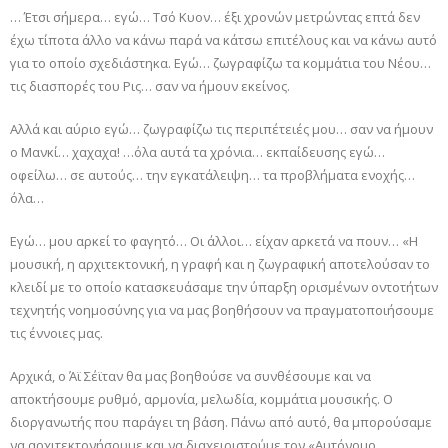
… Έτσι σήμερα… εγώ… Τσό Κυον… έξι χρονών μετρώντας επτά δεν
έχω τίποτα άλλο να κάνω παρά να κάτσω επιτέλους και να κάνω αυτό
για το οποίο σχεδιάστηκα. Εγώ… ζωγραφίζω τα κομμάτια του Νέου…
τις διασπορές του Ρις… σαν να ήμουν εκείνος.
Αλλά και αύριο εγώ… ζωγραφίζω τις περιπέτειές μου… σαν να ήμουν
ο Μανκί… χαχαχα! …όλα αυτά τα χρόνια… εκπαίδευσης εγώ…
οφείλω… σε αυτούς… την εγκατάλειψη… τα προβλήματα ενοχής…
όλα…
Εγώ… μου αρκεί το φαγητό… Οι άλλοι… είχαν αρκετά να πουν… «Η
μουσική, η αρχιτεκτονική, η γραφή και η ζωγραφική αποτελούσαν το
κλειδί με το οποίο κατασκευάσαμε την ύπαρξη ορισμένων οντοτήτων
τεχνητής νοημοσύνης για να μας βοηθήσουν να πραγματοποιήσουμε
τις έννοιες μας.
Αρχικά, ο Άϊ Σέϊταν θα μας βοηθούσε να συνθέσουμε και να
αποκτήσουμε ρυθμό, αρμονία, μελωδία, κομμάτια μουσικής. Ο
διοργανωτής που παράγει τη βάση. Πάνω από αυτό, θα μπορούσαμε
να αρχιτεκτονήσουμε και να διαχειριστούμε τον «Αυτόνομο